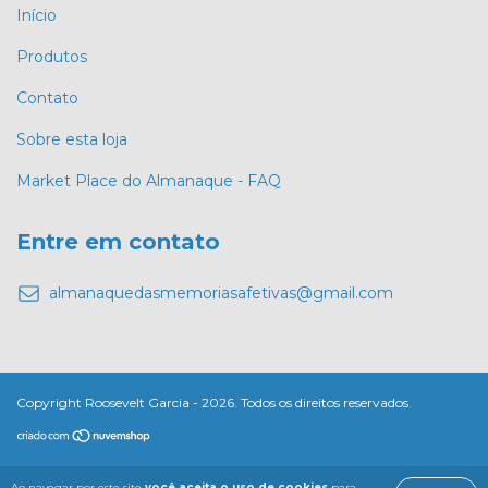
Início
Produtos
Contato
Sobre esta loja
Market Place do Almanaque - FAQ
Entre em contato
almanaquedasmemoriasafetivas@gmail.com
Copyright Roosevelt Garcia - 2026. Todos os direitos reservados.
Ao navegar por este site
você aceita o uso de cookies
para