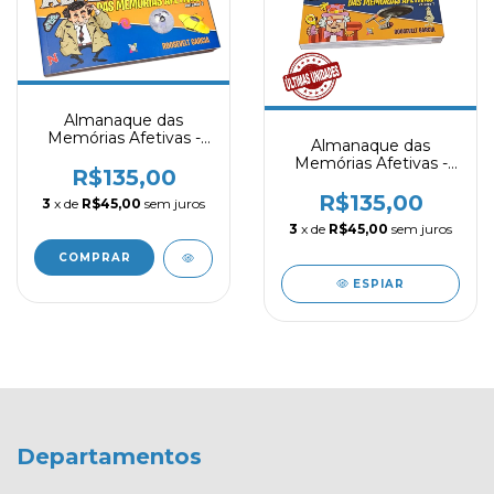
Almanaque das
Memórias Afetivas -
Almanaque das
Volume 2 (FRETE
Memórias Afetivas -
INCLUÍDO)
R$135,00
Volume 1
R$135,00
3
x de
R$45,00
sem juros
3
x de
R$45,00
sem juros
COMPRAR
ESPIAR
Departamentos