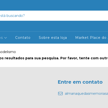
os
Contato
Sobre esta loja
Market Place do
modelismo
s resultados para sua pesquisa. Por favor, tente com outros
Entre em contato
almanaquedasmemoriasa