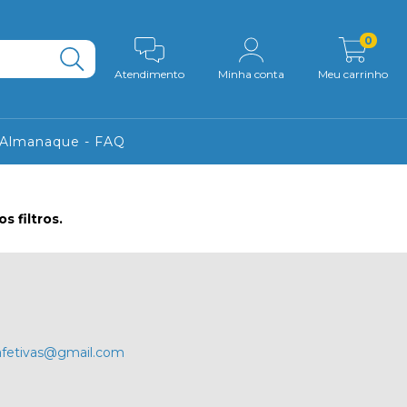
0
Atendimento
Minha conta
Meu carrinho
 Almanaque - FAQ
 filtros.
fetivas@gmail.com