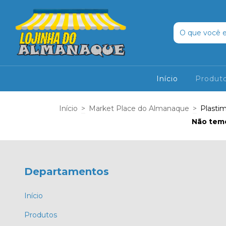
Início
Produt
Início
>
Market Place do Almanaque
>
Plasti
Não temo
Departamentos
Início
Produtos