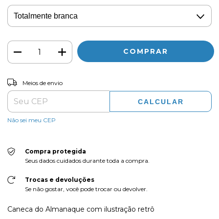
ALTERAR CEP
Entregas para o CEP:
Meios de envio
CALCULAR
Não sei meu CEP
Compra protegida
Seus dados cuidados durante toda a compra.
Trocas e devoluções
Se não gostar, você pode trocar ou devolver.
Caneca do Almanaque com ilustração retrô